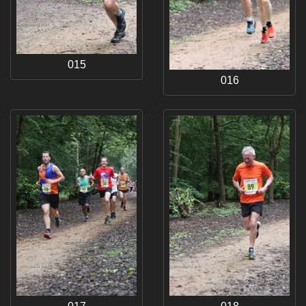
015
016