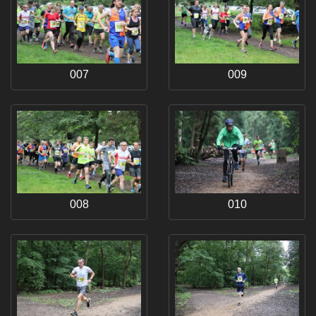
007
009
008
010