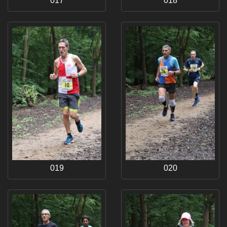
017
018
019
020