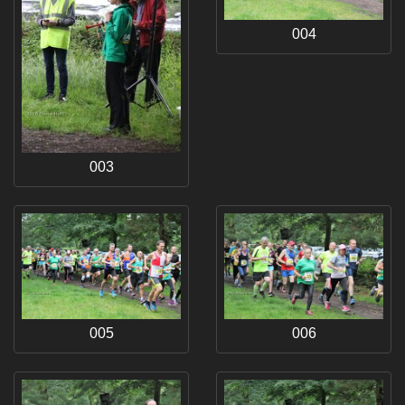
004
003
005
006