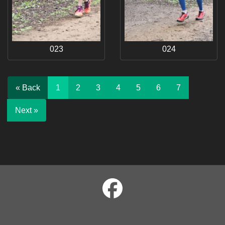
023
024
« Back
1
2
3
4
5
6
7
Next »