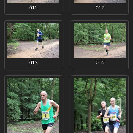
011
012
014
013