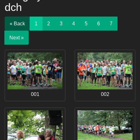
dch
« Back
1
2
3
4
5
6
7
Next »
001
002