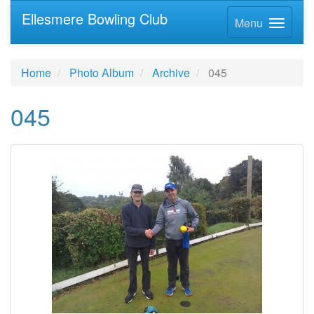
Ellesmere Bowling Club
Menu
Home
Photo Album
Archive
045
045