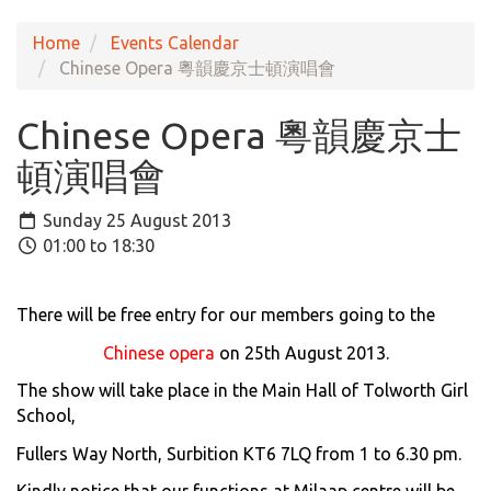
Home
Events Calendar
Chinese Opera 粵韻慶京士頓演唱會
Chinese Opera 粵韻慶京士
頓演唱會
Sunday 25 August 2013
01:00 to 18:30
There will be free entry for our members going to the
Chinese opera
on 25th August 2013.
The show will take place in the Main Hall of Tolworth Girl
School,
Fullers Way North, Surbition KT6 7LQ from 1 to 6.30 pm.