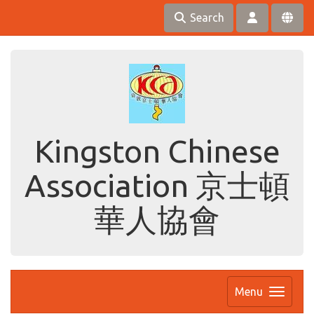
Search
Kingston Chinese
Association 京士頓
華人協會
Menu